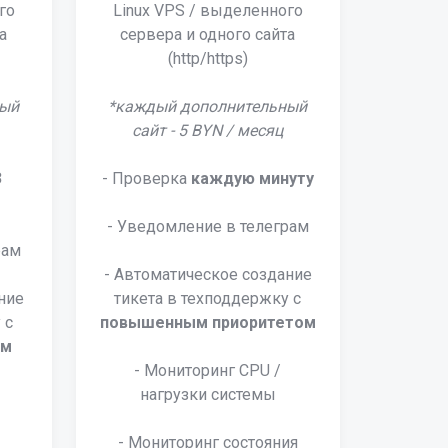
го
Linux VPS / выделенного
а
сервера и одного сайта
(http/https)
ный
*каждый дополнительный
сайт - 5 BYN / месяц
3
- Проверка
каждую минуту
- Уведомление в телеграм
рам
- Автоматическое создание
ние
тикета в техподдержку с
 c
повышенным приоритетом
ом
- Мониторинг CPU /
нагрузки системы
- Мониторинг состояния