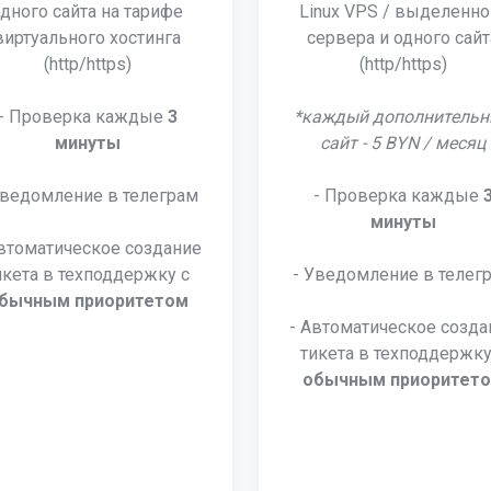
одного сайта на тарифе
Linux VPS / выделенно
виртуального хостинга
сервера и одного сайт
(http/https)
(http/https)
- Проверка каждые
3
*каждый дополнитель
минуты
сайт - 5 BYN / месяц
Уведомление в телеграм
- Проверка каждые
минуты
Автоматическое создание
икета в техподдержку c
- Уведомление в телег
бычным приоритетом
- Автоматическое созда
тикета в техподдержку
обычным приоритет